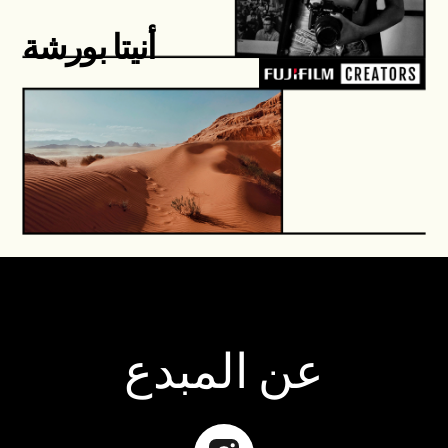
أنيتا بورشة
عن المبدع