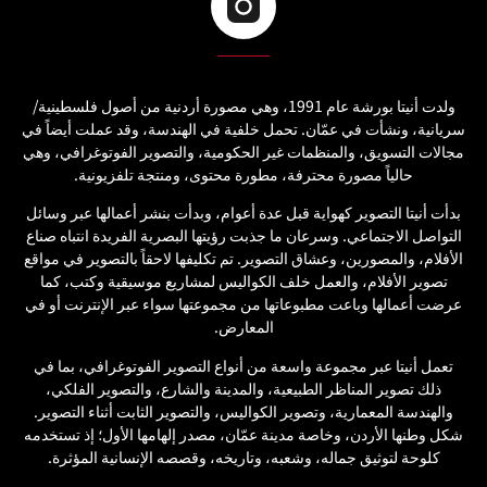
ولدت أنيتا بورشة عام 1991، وهي مصورة أردنية من أصول فلسطينية/
سريانية، ونشأت في عمّان. تحمل خلفية في الهندسة، وقد عملت أيضاً في
مجالات التسويق، والمنظمات غير الحكومية، والتصوير الفوتوغرافي، وهي
حالياً مصورة محترفة، مطورة محتوى، ومنتجة تلفزيونية.
بدأت أنيتا التصوير كهواية قبل عدة أعوام، وبدأت بنشر أعمالها عبر وسائل
التواصل الاجتماعي. وسرعان ما جذبت رؤيتها البصرية الفريدة انتباه صناع
الأفلام، والمصورين، وعشاق التصوير. تم تكليفها لاحقاً بالتصوير في مواقع
تصوير الأفلام، والعمل خلف الكواليس لمشاريع موسيقية وكتب، كما
عرضت أعمالها وباعت مطبوعاتها من مجموعتها سواء عبر الإنترنت أو في
المعارض.
تعمل أنيتا عبر مجموعة واسعة من أنواع التصوير الفوتوغرافي، بما في
ذلك تصوير المناظر الطبيعية، والمدينة والشارع، والتصوير الفلكي،
والهندسة المعمارية، وتصوير الكواليس، والتصوير الثابت أثناء التصوير.
شكل وطنها الأردن، وخاصة مدينة عمّان، مصدر إلهامها الأول؛ إذ تستخدمه
كلوحة لتوثيق جماله، وشعبه، وتاريخه، وقصصه الإنسانية المؤثرة.