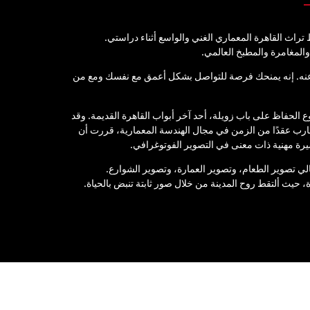
اث القاهرة المعماري الغني والواسع أثناء دراستي.
والمغامرة والمطبخ العالمي.
ر عنه. إنه يمنحك فرصة للتواصل بشكل أعمق مع نفسك ومع من
رافي عام 2002، أثناء عملي في مشروع الحفاظ على باب زويلة، أحد آخر أبواب القاهرة القديمة. وقد
يقارب عقدًا من الزمن في مجال الهندسة المعمارية، قررت أن
رة مهنية ذات معنى في التصوير الفوتوغرافي.
لي تصوير الطعام، وتصوير العمارة، وتصوير الشوارع.
، حيث ألتقط روح المدينة من خلال صور ثابتة تنبض بالحياة.