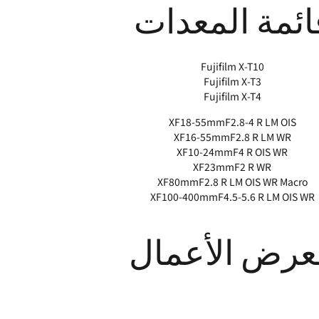
ائمة المعدات
Fujifilm X-T10
Fujifilm X-T3
Fujifilm X-T4
XF18-55mmF2.8-4 R LM OIS
XF16-55mmF2.8 R LM WR
XF10-24mmF4 R OIS WR
XF23mmF2 R WR
XF80mmF2.8 R LM OIS WR Macro
XF100-400mmF4.5-5.6 R LM OIS WR
عرض الأعمال