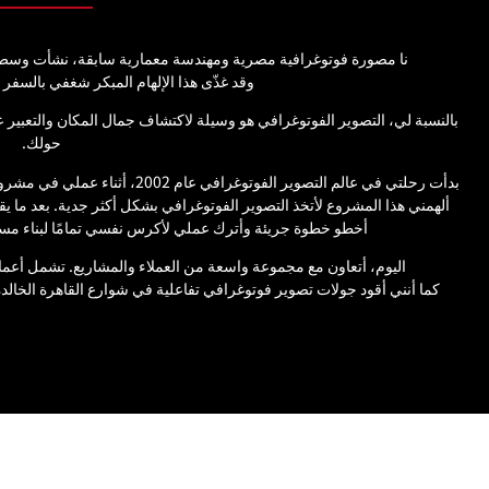
نا مصورة فوتوغرافية مصرية ومهندسة معمارية سابقة، نشأت وسط تر
وقد غذّى هذا الإلهام المبكر شغفي بالسفر 
بالنسبة لي، التصوير الفوتوغرافي هو وسيلة لاكتشاف جمال المكان والتعبي
حولك.
بدأت رحلتي في عالم التصوير الفوتوغ
ألهمني هذا المشروع لأتخذ التصوير الفوتوغرافي بشكل أكثر جدية. بعد ما 
أخطو خطوة جريئة وأترك عملي لأكرس نفسي تمامًا لبناء مسي
اليوم، أتعاون مع مجموعة واسعة من العملاء والمشاريع. تشمل أعما
كما أنني أقود جولات تصوير فوتوغرافي تفاعلية في شوارع القاهرة الخالدة