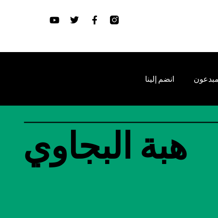
مبدعون
انضم إلينا
هبة البجاوي