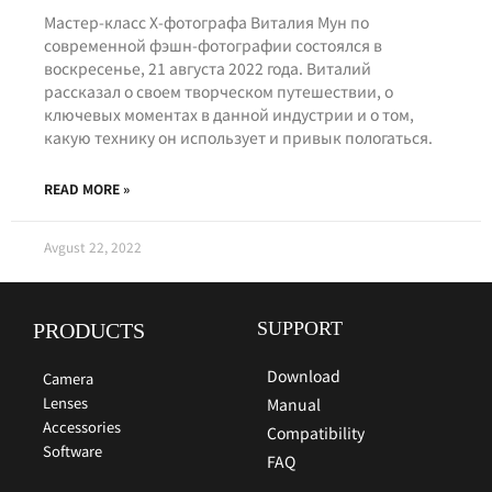
Мастер-класс Х-фотографа Виталия Мун по
современной фэшн-фотографии состоялся в
воскресенье, 21 августа 2022 года. Виталий
рассказал о своем творческом путешествии, о
ключевых моментах в данной индустрии и о том,
какую технику он использует и привык пологаться.
READ MORE »
Avgust 22, 2022
SUPPORT
PRODUCTS
Download
Camera
Lenses
Manual
Accessories
Compatibility
Software
FAQ