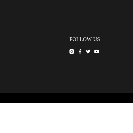
FOLLOW US
© FUJIFILM Middle East FZE.
Cookie Settings